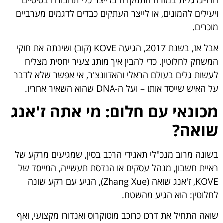
הדו-גלגלית במזרח התמקדה בלייצר כלי תחבורה בסיסיים
ויעילים להמונים, או לייצר העתקים כבדים לדגמים מערביים
מוכרים.
אבל אז, בשנת 2017, הגיעה KOVE (קוב) ושינתה את חוקי
המשחק לחלוטין. כדי להבין איך מותג צעיר יחסית מצליח
לעשות גלים בעולם הראלי והאדוונצ'ר, אי אפשר שלא לדבר
על האיש שייסד אותו – ועל ה-DNA שהוא השאיר אחריו.
מכונאי עם חלום: מי אתה ז'אנג
שואה?
בשונה מרוב מנכ"לי תאגידי הרכב בסין, שמגיעים מרקע של
ראיית חשבון, מנהל עסקים או הנדסת תעשייה, המייסד של
KOVE, ז'אנג שואה (Zhang Xue), הגיע עם רקע שונה
לחלוטין: הוא הגיע מהשטח.
שואה התחיל את דרכו כרוכב מוטוקרוס ואנדורו מקצועי, ואף