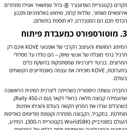
תקדים בקטגוריית האדוונצ'ר 중-גדול שמשאיר אפילו מתחרים
אירופאיים מאחור. שלדות קלות, שימוש באלומיניום ותכנון
הנדסי חכם הם הסטנדרט, לא תוספת בתשלום.
3. מוטורספורט כמעבדת פיתוח
המיתוג המושחז והעיצוב הקרבי של אופנועי KOVE אינם רק
תרגיל גרפי מוצלח של אנשי שיווק – הם נולדו על מסלולי
המרוצים. בניגוד ליצרניות שמסתפקות בהשקת כלים
בתערוכות, KOVE מוכיחה את עצמה באצטדיונים הקשוחים
בעולם.
החברה עשתה היסטוריה כשהייתה ליצרנית הסינית הראשונה
שהעמידה קבוצה מלאה בראלי דקאר (עם ה-450 Rally),
כשהכלים שרדו את המרוץ הקשה בעולם והוכיחו אמינות
מוחלטת. במקביל, הקבוצה מתחרה וקוטפת פודיומים באליפות
העולם בסופרבייק (WorldSBK בקטגוריית ה-300). המידע,
הנתונים והטכנולוגיה שנאספים תחת הלחץ של המרוצים