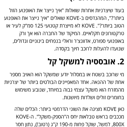
בעוד שיצרניות אחרות שואלות "איך נייצר את האופנוע הזול
ביותר?", המהנדסים ב-KOVE שואלים "איך נייצר את האופנוע
הטוב ביותר?". KOVE לא מייצרת קטנועי 125 סמ"ק לעיר או
טרקטורונים חקלאיים. המיקוד של החברה הוא אך ורק
באופנועי ספורט, אדוונצ'ר וראלי בנפחים בינוניים וגדולים,
שנועדו להעלות לרוכב חיוך בקסדה.
2. אובססיה למשקל קל
מי שרוכב בשטח או במסלול יודע שמשקל הוא האויב מספר
אחת של ההנאה. אחד המאפיינים הבולטים ביותר של יצרניות
מהמזרח הוא משקל עצמי גבוה במיוחד, שנובע משימוש
בחומרים זולים ושלדות מיושנות.
כאן KOVE מציגה את השוני הדרמטי ביותר: הכלים שלה
מככבים בראש טבלאות יחס ה"הספק-משקל". ה-KOVE
800X, למשל, שוקל פחות מ-190 ק"ג (רטוב!), נתון חסר