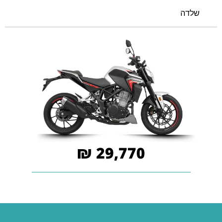
שלדה
29,770 ₪